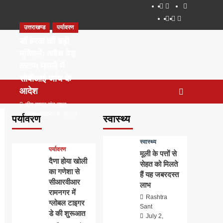
About
WEB
सम्पर्क
SERIES
Dehradun
Life
Places
TO
उत्तराखण्ड
पर्यावरण
Smart
in
to
WATCH
City
Dehradun
Visit
डॉ हरक की बढ़ी
IN
in
मुश्किलेंः अवैध पेड़
2020
Dehradun
कटान मामले में
सीबीआई जांच के
आदेश
टीम राष्ट्र संत न्यूज
September 6, 2023
पर्यावरण
स्वास्थ्य
0
स्वास्थ्य
पर्यावरण
मूली के पत्तों से
दैणा होया खोली
सेहत को मिलते
का गणेशा से
हैं यह जबरदस्त
सीआरवीआर
लाभ
रामनगर में
Rashtra
ग्लोबल टाइगर
Sant
डे की शुरूआत
July 2,