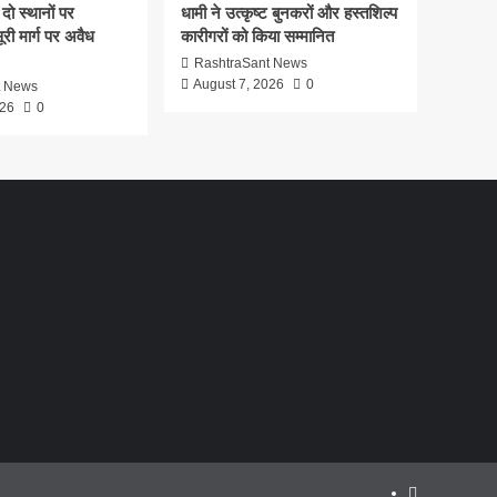
दो स्थानों पर
धामी ने उत्कृष्ट बुनकरों और हस्तशिल्प
री मार्ग पर अवैध
कारीगरों को किया सम्मानित
RashtraSant News
August 7, 2026
0
t News
026
0
About