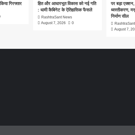
 किया गिरफ्तार
हित और आधारभूत विकास को नई गति
पर बड़ा एक्शन, 
: धामी कैबिनेट के ऐतिहासिक फैसले
ध्वस्तीकरण, मसू
निर्माण सील
0
RashtraSant News
August 7, 2026
0
RashtraSan
August 7, 2