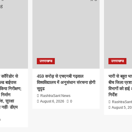
उत्तराखण्ड
उत्तराखण्ड
क कॉरिडोर से
459 करोड़ से एचएनबी गढ़वाल
भारी से बहुत भार
ल्ड बाईपास
विश्वविद्यालय में अनुसंधान संरचना होगी
बीच जिला प्रश
िया निरीक्षण;
सुदृढ
विभागों को हाई
 निर्माण
निर्देश
RashtraSant News
श, सुरक्षा
August 6, 2026
0
RashtraSan
 नहींः डीएम
August 5, 2
0