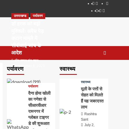
About
WEB
सम्पर्क
SERIES
Dehradun
Life
Places
TO
उत्तराखण्ड
पर्यावरण
Smart
in
to
WATCH
City
Dehradun
Visit
डॉ हरक की बढ़ी
IN
in
मुश्किलेंः अवैध पेड़
2020
Dehradun
कटान मामले में
सीबीआई जांच के
आदेश
टीम राष्ट्र संत न्यूज
September 6, 2023
पर्यावरण
स्वास्थ्य
0
स्वास्थ्य
पर्यावरण
मूली के पत्तों से
दैणा होया खोली
सेहत को मिलते
का गणेशा से
हैं यह जबरदस्त
सीआरवीआर
लाभ
रामनगर में
Rashtra
ग्लोबल टाइगर
Sant
डे की शुरूआत
July 2,