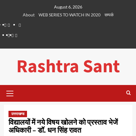
Skip
August 6, 2026
to
About
WEB SERIES TO WATCH IN 2020
सम्पर्क
content
About
WEB
सम्पर्क
SERIES
Dehradun
Life
Places
TO
Smart
in
to
WATCH
City
Dehradun
Visit
Rashtra Sant
IN
in
2020
Dehradun
Primary
Menu
उत्तराखण्ड
विद्यालयों में नये विषय खोलने को प्रस्ताव भेजें
अधिकारी – डॉ. धन सिंह रावत