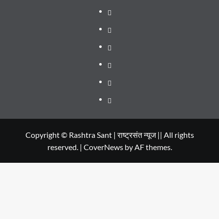
About
WEB
SERIES
Dehradun
TO
Smart
Life
WATCH
City
in
Places
IN
Dehradun
to
सम्पर्क
2020
Visit
in
Copyright © Rashtra Sant | राष्ट्रसंत न्यूज || All rights
reserved.
|
CoverNews
by AF themes.
Dehradun