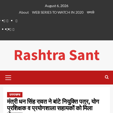
Skip
August 6, 2026
to
About
WEB SERIES TO WATCH IN 2020
सम्पर्क
content
About
WEB
सम्पर्क
SERIES
Dehradun
Life
Places
TO
Smart
in
to
WATCH
City
Dehradun
Visit
Rashtra Sant
IN
in
2020
Dehradun
Primary
Menu
उत्तराखण्ड
मंत्री धन सिंह रावत ने बांटे नियुक्ति पत्र, योग
प्रशिक्षक व प्रयोगशाला सहायकों को मिला