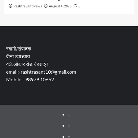
RashtraSant News
August 4, 2026
0
स्वामी/संपादक
बीना उपाध्याय
43, ओंकार रोड, देहरादून
email:-rashtrasant10@gmail.com
Mobile:- 98979 10662
About
WEB
SERIES
Dehradun