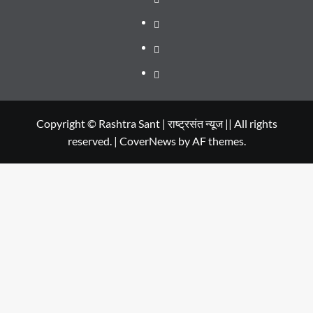
TO
Smart
Life
WATCH
City
in
Places
IN
Dehradun
to
सम्पर्क
2020
Visit
in
Copyright © Rashtra Sant | राष्ट्रसंत न्यूज || All rights
reserved.
|
CoverNews
by AF themes.
Dehradun