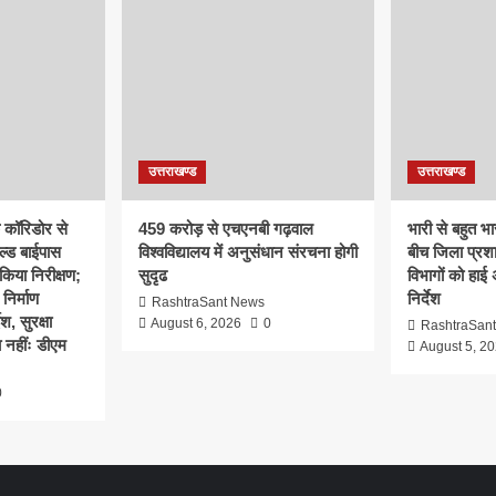
उत्तराखण्ड
उत्तराखण्ड
क कॉरिडोर से
459 करोड़ से एचएनबी गढ़वाल
भारी से बहुत भार
ल्ड बाईपास
विश्वविद्यालय में अनुसंधान संरचना होगी
बीच जिला प्रश
िया निरीक्षण;
सुदृढ
विभागों को हाई
 निर्माण
निर्देश
RashtraSant News
श, सुरक्षा
August 6, 2026
0
RashtraSan
 नहींः डीएम
August 5, 2
0