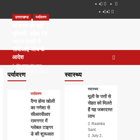
About
WEB
सम्पर्क
SERIES
Dehradun
Life
Places
TO
उत्तराखण्ड
पर्यावरण
Smart
in
to
WATCH
City
Dehradun
Visit
डॉ हरक की बढ़ी
IN
in
मुश्किलेंः अवैध पेड़
2020
Dehradun
कटान मामले में
सीबीआई जांच के
आदेश
टीम राष्ट्र संत न्यूज
September 6, 2023
पर्यावरण
स्वास्थ्य
0
स्वास्थ्य
पर्यावरण
मूली के पत्तों से
दैणा होया खोली
सेहत को मिलते
का गणेशा से
हैं यह जबरदस्त
सीआरवीआर
लाभ
रामनगर में
Rashtra
ग्लोबल टाइगर
Sant
डे की शुरूआत
July 2,