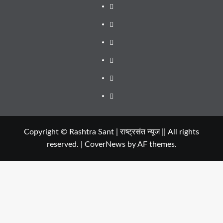
About
WEB
SERIES
Dehradun
TO
Smart
Life
WATCH
City
in
Places
IN
Dehradun
to
सम्पर्क
2020
Visit
in
Copyright © Rashtra Sant | राष्ट्रसंत न्यूज || All rights
reserved.
|
CoverNews
by AF themes.
Dehradun