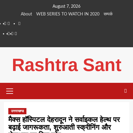
Skip
August 7, 2026
to
About
WEB SERIES TO WATCH IN 2020
सम्पर्क
content
About
WEB
सम्पर्क
SERIES
Dehradun
Life
Places
TO
Smart
in
to
WATCH
City
Dehradun
Visit
Rashtra Sant
IN
in
2020
Dehradun
Primary
Menu
उत्तराखण्ड
मैक्स हॉस्पिटल देहरादून ने सर्वाइकल हेल्थ पर
बढ़ाई जागरूकता, शुरुआती स्क्रीनिंग और