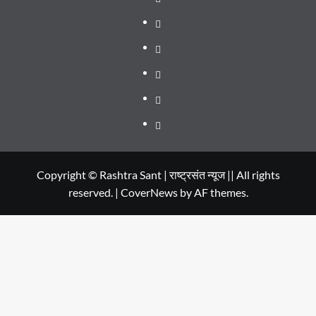
WEB
SERIES
Dehradun
TO
Smart
Life
WATCH
City
in
Places
IN
Dehradun
to
सम्पर्क
2020
Visit
in
Copyright © Rashtra Sant | राष्ट्रसंत न्यूज || All rights
reserved.
|
CoverNews
by AF themes.
Dehradun