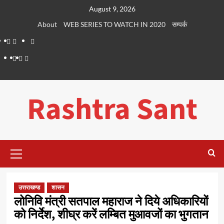
Skip
August 9, 2026
to
About
WEB SERIES TO WATCH IN 2020
सम्पर्क
content
About
WEB
सम्पर्क
SERIES
Dehradun
Life
Places
TO
Smart
in
to
WATCH
City
Dehradun
Visit
Rashtra Sant
IN
in
2020
Dehradun
Primary
Menu
उत्तराखण्ड
शासन
लोनिवि मंत्री सतपाल महाराज ने दिये अधिकारियों
को निर्देश, शीघ्र करें लम्बित मुआवजों का भुगतान