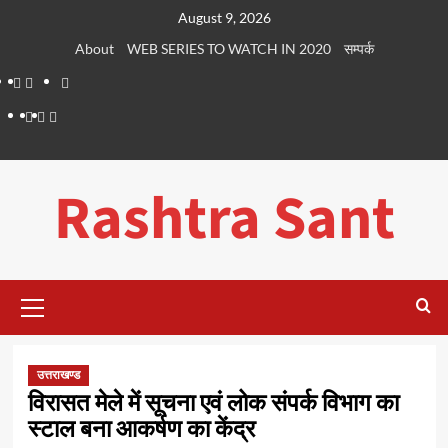
Skip
August 9, 2026
to
About
WEB SERIES TO WATCH IN 2020
सम्पर्क
content
About
WEB
सम्पर्क
SERIES
Dehradun
Life
Places
TO
Smart
in
to
WATCH
City
Dehradun
Visit
Rashtra Sant
IN
in
2020
Dehradun
Primary
Menu
उत्तराखण्ड
विरासत मेले में सूचना एवं लोक संपर्क विभाग का
स्टाल बना आकर्षण का केंद्र