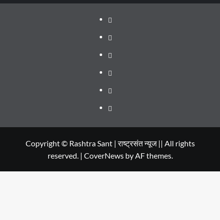
About
WEB
SERIES
Dehradun
TO
Smart
Life
WATCH
City
in
Places
IN
Dehradun
to
सम्पर्क
2020
Visit
in
Copyright © Rashtra Sant | राष्ट्रसंत न्यूज || All rights
reserved.
|
CoverNews
by AF themes.
Dehradun