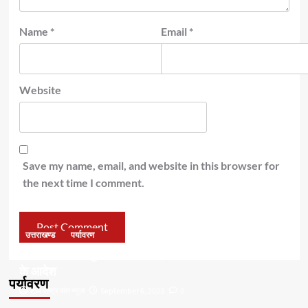
Name
*
Email
*
Website
Save my name, email, and website in this browser for
the next time I comment.
उत्तराखण्ड
पर्यावरण
डॉ हरक की बढ़ी मुश्किलेंः अवैध पेड़ कटान मामले में सीबीआई जांच
के आदेश
पर्यावरण
टीम राष्ट्र संत न्यूज
September 6, 2023
0