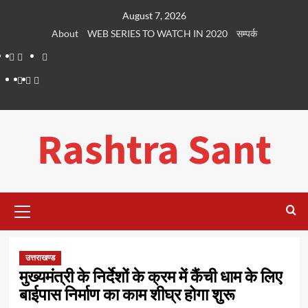
Skip
August 7, 2026
to
About
WEB SERIES TO WATCH IN 2020
सम्पर्क
content
About
WEB
सम्पर्क
SERIES
Dehradun
Life
Places
TO
Smart
in
to
WATCH
City
Dehradun
Visit
Rashtra Sant
IN
in
2020
Dehradun
Primary
Menu
उत्तराखण्ड
मुख्यमंत्री के निर्देशों के क्रम में कैंची धाम के लिए
बाईपास निर्माण का काम शीघ्र होगा शुरू