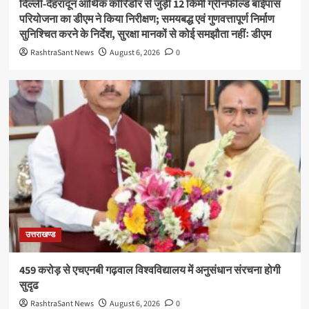
दिल्ली-देहरादून आर्थिक कॉरिडोर से जुड़ी 12 किमी ग्रीनफील्ड बाईपास
परियोजना का डीएम ने किया निरीक्षण; समयबद्ध एवं गुणवत्तापूर्ण निर्माण
सुनिश्चित करने के निर्देश, सुरक्षा मानकों से कोई समझौता नहींः डीएम
RashtraSant News
August 6, 2026
0
उत्तराखण्ड
459 करोड़ से एचएनबी गढ़वाल विश्वविद्यालय में अनुसंधान संरचना होगी
सुदृढ
RashtraSant News
August 6, 2026
0