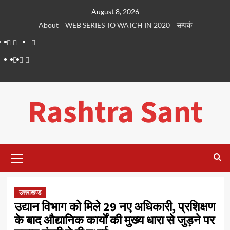
Skip
August 8, 2026
to
About
WEB SERIES TO WATCH IN 2020
सम्पर्क
content
About
WEB
सम्पर्क
SERIES
Dehradun
Life
Places
TO
Smart
in
to
WATCH
City
Dehradun
Visit
Rashtra Sant
IN
in
2020
Dehradun
Primary
Menu
उत्तराखण्ड
उद्यान विभाग को मिले 29 नए अधिकारी, प्रशिक्षण
के बाद औद्यानिक कार्यों की मुख्य धारा से जुड़ने पर