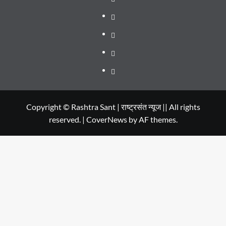
SERIES
Dehradun
TO
Smart
Life
WATCH
City
in
Places
IN
Dehradun
to
सम्पर्क
2020
Visit
in
Copyright © Rashtra Sant | राष्ट्रसंत न्यूज || All rights
reserved.
|
CoverNews
by AF themes.
Dehradun