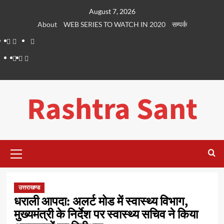
Skip
August 7, 2026
to
About
WEB SERIES TO WATCH IN 2020
सम्पर्क
content
About
WEB
सम्पर्क
SERIES
Dehradun
Life
Places
TO
Smart
in
to
WATCH
City
Dehradun
Visit
Rashtra Sant
IN
in
2020
Dehradun
Primary
Menu
उत्तराखण्ड
धराली आपदा: अलर्ट मोड में स्वास्थ्य विभाग,
मुख्यमंत्री के निर्देश पर स्वास्थ्य सचिव ने किया