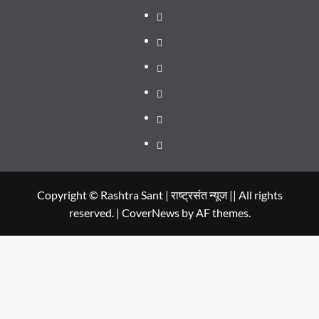
About
WEB
SERIES
Dehradun
TO
Smart
Life
WATCH
City
in
Places
IN
Dehradun
to
सम्पर्क
2020
Visit
in
Copyright © Rashtra Sant | राष्ट्रसंत न्यूज || All rights
reserved.
|
CoverNews
by AF themes.
Dehradun