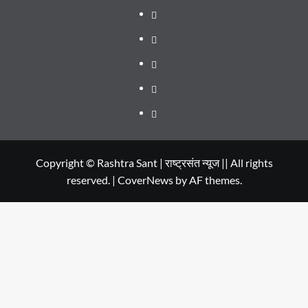
WEB
SERIES
Dehradun
TO
Smart
Life
WATCH
City
in
Places
IN
Dehradun
to
सम्पर्क
2020
Visit
in
Copyright © Rashtra Sant | राष्ट्रसंत न्यूज || All rights
reserved.
|
CoverNews
by AF themes.
Dehradun