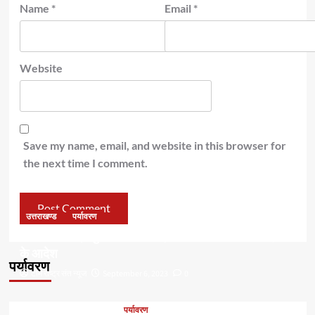
Name
*
Email
*
Website
Save my name, email, and website in this browser for
the next time I comment.
उत्तराखण्ड
पर्यावरण
डॉ हरक की बढ़ी मुश्किलेंः अवैध पेड़ कटान मामले में सीबीआई जांच
के आदेश
पर्यावरण
टीम राष्ट्र संत न्यूज
September 6, 2023
0
पर्यावरण