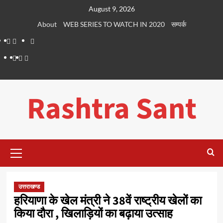
Skip
August 9, 2026
to
About
WEB SERIES TO WATCH IN 2020
सम्पर्क
content
About
WEB
सम्पर्क
SERIES
Dehradun
Life
Places
TO
Smart
in
to
WATCH
City
Dehradun
Visit
Rashtra Sant
IN
in
2020
Dehradun
Primary
Menu
उत्तराखण्ड
हरियाणा के खेल मंत्री ने 38वें राष्ट्रीय खेलों का
किया दौरा , खिलाड़ियों का बढ़ाया उत्साह