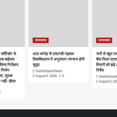
उत्तराखण्ड
उत्तराखण्ड
क कॉरिडोर से
459 करोड़ से एचएनबी गढ़वाल
भारी से बहुत भार
ल्ड बाईपास
विश्वविद्यालय में अनुसंधान संरचना होगी
बीच जिला प्रश
िया निरीक्षण;
सुदृढ
विभागों को हाई
 निर्माण
निर्देश
RashtraSant News
श, सुरक्षा
August 6, 2026
0
RashtraSan
 नहींः डीएम
August 5, 2
0