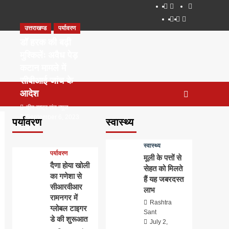
About
WEB
सम्पर्क
SERIES
Dehradun
Life
Places
TO
उत्तराखण्ड
पर्यावरण
Smart
in
to
WATCH
City
Dehradun
Visit
डॉ हरक की बढ़ी
IN
in
मुश्किलेंः अवैध पेड़
2020
Dehradun
कटान मामले में
सीबीआई जांच के
आदेश
टीम राष्ट्र संत न्यूज
September 6, 2023
पर्यावरण
स्वास्थ्य
0
स्वास्थ्य
पर्यावरण
मूली के पत्तों से
दैणा होया खोली
सेहत को मिलते
का गणेशा से
हैं यह जबरदस्त
सीआरवीआर
लाभ
रामनगर में
Rashtra
ग्लोबल टाइगर
Sant
डे की शुरूआत
July 2,