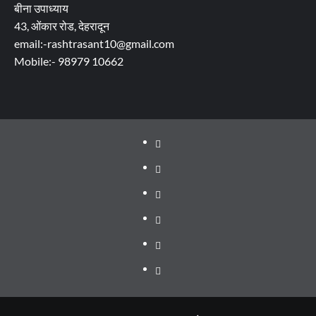
बीना उपाध्याय
43, ओंकार रोड, देहरादून
email:-rashtrasant10@gmail.com
Mobile:- 98979 10662
About
WEB
SERIES
Dehradun
TO
Smart
Life
WATCH
City
in
Places
IN
Dehradun
to
सम्पर्क
2020
Visit
in