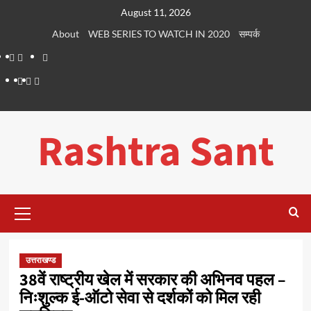
Skip
August 11, 2026
to
About
WEB SERIES TO WATCH IN 2020
सम्पर्क
content
About
WEB
सम्पर्क
SERIES
Dehradun
Life
Places
TO
Smart
in
to
WATCH
City
Dehradun
Visit
Rashtra Sant
IN
in
2020
Dehradun
Primary
Menu
उत्तराखण्ड
38वें राष्ट्रीय खेल में सरकार की अभिनव पहल –
निःशुल्क ई-ऑटो सेवा से दर्शकों को मिल रही