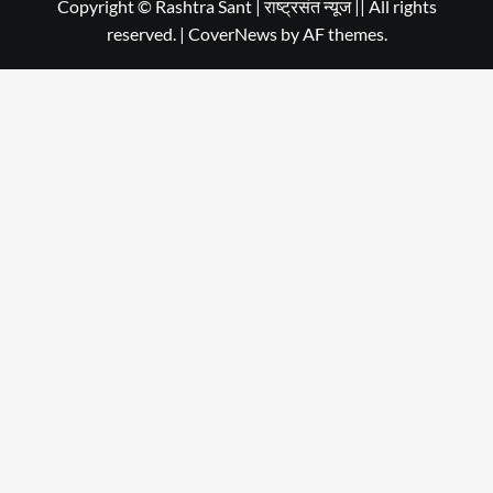
Copyright © Rashtra Sant | राष्ट्रसंत न्यूज || All rights
reserved.
|
CoverNews
by AF themes.
Dehradun