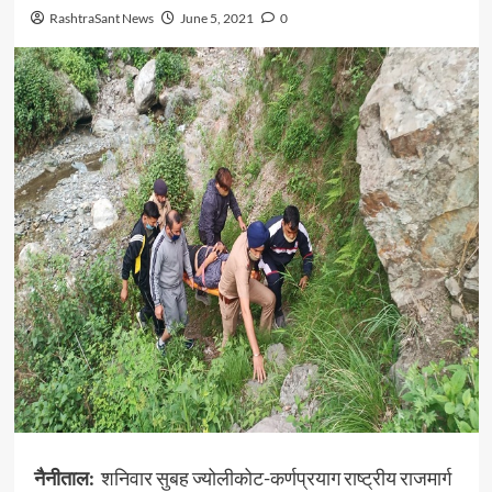
RashtraSant News
June 5, 2021
0
नैनीताल:
शनिवार सुबह ज्योलीकोट-कर्णप्रयाग राष्ट्रीय राजमार्ग