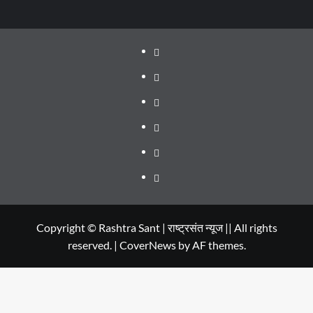
About
WEB
SERIES
Dehradun
TO
Smart
Life
WATCH
City
in
Places
IN
Dehradun
to
सम्पर्क
2020
Visit
in
Copyright © Rashtra Sant | राष्ट्रसंत न्यूज || All rights
reserved.
|
CoverNews
by AF themes.
Dehradun