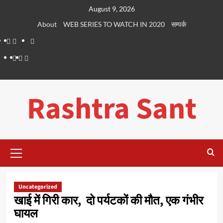
Skip
August 9, 2026
to
About
WEB SERIES TO WATCH IN 2020
सम्पर्क
content
About
WEB
सम्पर्क
SERIES
Dehradun
Life
Places
TO
Smart
in
to
WATCH
City
Dehradun
Visit
Rashtra Sant
IN
in
2020
Dehradun
Primary
Menu
Uncategorized
खाई में गिरी कार, दो पर्यटकों की मौत, एक गंभीर
घायल