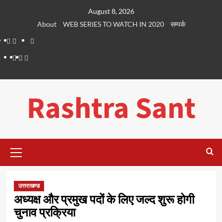
Skip
August 8, 2026
to
About
WEB SERIES TO WATCH IN 2020
सम्पर्क
content
About
WEB
सम्पर्क
SERIES
Dehradun
Life
Places
TO
Smart
in
to
WATCH
City
Dehradun
Visit
Rashtra Sant
IN
in
2020
Dehradun
Primary
Menu
उत्तराखण्ड
अध्यक्ष और प्रमुख पदों के लिए जल्द शुरू होगी
चुनाव प्रक्रिया