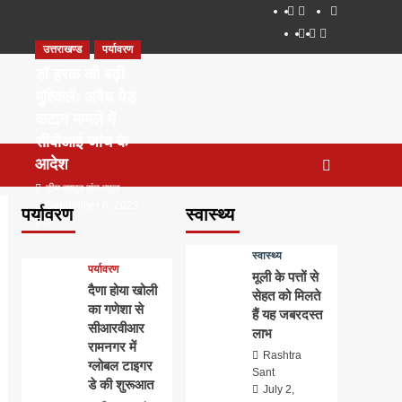
About
WEB
सम्पर्क
SERIES
Dehradun
Life
Places
TO
उत्तराखण्ड
पर्यावरण
Smart
in
to
WATCH
City
Dehradun
Visit
डॉ हरक की बढ़ी
IN
in
मुश्किलेंः अवैध पेड़
2020
Dehradun
कटान मामले में
सीबीआई जांच के
आदेश
टीम राष्ट्र संत न्यूज
September 6, 2023
पर्यावरण
स्वास्थ्य
0
स्वास्थ्य
पर्यावरण
मूली के पत्तों से
दैणा होया खोली
सेहत को मिलते
का गणेशा से
हैं यह जबरदस्त
सीआरवीआर
लाभ
रामनगर में
Rashtra
ग्लोबल टाइगर
Sant
डे की शुरूआत
July 2,