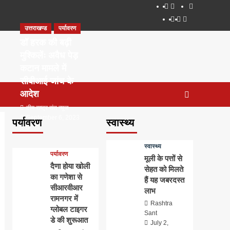
About
WEB
सम्पर्क
SERIES
Dehradun
Life
Places
TO
उत्तराखण्ड
पर्यावरण
Smart
in
to
WATCH
City
Dehradun
Visit
डॉ हरक की बढ़ी
IN
in
मुश्किलेंः अवैध पेड़
2020
Dehradun
कटान मामले में
सीबीआई जांच के
आदेश
टीम राष्ट्र संत न्यूज
September 6, 2023
पर्यावरण
स्वास्थ्य
0
स्वास्थ्य
पर्यावरण
मूली के पत्तों से
दैणा होया खोली
सेहत को मिलते
का गणेशा से
हैं यह जबरदस्त
सीआरवीआर
लाभ
रामनगर में
Rashtra
ग्लोबल टाइगर
Sant
डे की शुरूआत
July 2,