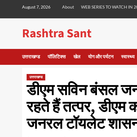
Skip
August 7, 2026
About
WEB SERIES TO WATCH IN 2
to
content
Rashtra Sant
उत्तराखण्ड
पॉलिटिक्स
खेल
योग और पर्यटन
स्वास्थ्य
उत्तराखण्ड
डीएम सविन बंसल जन
रहते हैं तत्पर, डीएम 
जनरल टॉयलेट शासन 