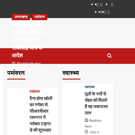
About
WEB
सम्पर्क
SERIES
Dehradun
Life
Places
TO
उत्तराखण्ड
पर्यावरण
Smart
in
to
WATCH
City
Dehradun
Visit
डॉ हरक की बढ़ी
IN
in
मुश्किलेंः अवैध पेड़
2020
Dehradun
कटान मामले में
सीबीआई जांच के
आदेश
टीम राष्ट्र संत न्यूज
September 6, 2023
पर्यावरण
स्वास्थ्य
0
स्वास्थ्य
पर्यावरण
मूली के पत्तों से
दैणा होया खोली
सेहत को मिलते
का गणेशा से
हैं यह जबरदस्त
सीआरवीआर
लाभ
रामनगर में
Rashtra
ग्लोबल टाइगर
Sant
डे की शुरूआत
July 2,