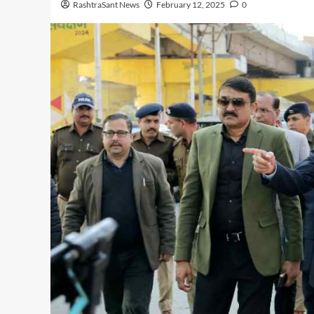
RashtraSant News
February 12, 2025
0