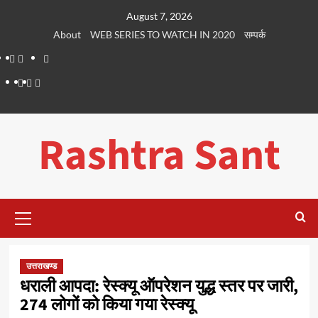
Skip
August 7, 2026
to
About
WEB SERIES TO WATCH IN 2020
सम्पर्क
content
About
WEB
सम्पर्क
SERIES
Dehradun
Life
Places
TO
Smart
in
to
WATCH
City
Dehradun
Visit
Rashtra Sant
IN
in
2020
Dehradun
Primary
Menu
उत्तराखण्ड
धराली आपदा: रेस्क्यू ऑपरेशन युद्ध स्तर पर जारी,
274 लोगों को किया गया रेस्क्यू