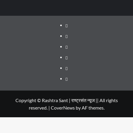
About
WEB
SERIES
Dehradun
TO
Smart
Life
WATCH
City
in
Places
IN
Dehradun
to
सम्पर्क
2020
Visit
in
Copyright © Rashtra Sant | राष्ट्रसंत न्यूज || All rights
reserved.
|
CoverNews
by AF themes.
Dehradun