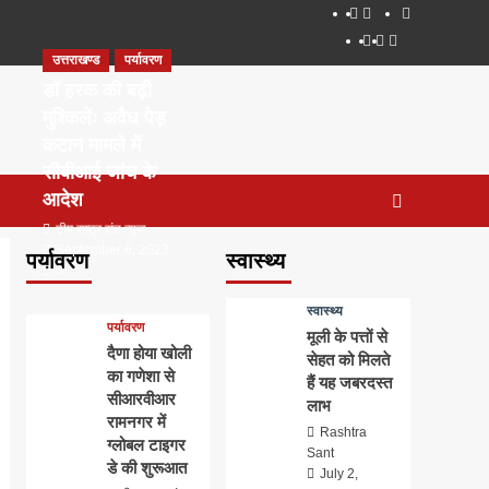
About
WEB
सम्पर्क
SERIES
Dehradun
Life
Places
TO
उत्तराखण्ड
पर्यावरण
Smart
in
to
WATCH
City
Dehradun
Visit
डॉ हरक की बढ़ी
IN
in
मुश्किलेंः अवैध पेड़
2020
Dehradun
कटान मामले में
सीबीआई जांच के
आदेश
टीम राष्ट्र संत न्यूज
September 6, 2023
पर्यावरण
स्वास्थ्य
0
स्वास्थ्य
पर्यावरण
मूली के पत्तों से
दैणा होया खोली
सेहत को मिलते
का गणेशा से
हैं यह जबरदस्त
सीआरवीआर
लाभ
रामनगर में
Rashtra
ग्लोबल टाइगर
Sant
डे की शुरूआत
July 2,