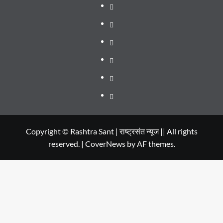
About
WEB
SERIES
Dehradun
TO
Smart
Life
WATCH
City
in
Places
IN
Dehradun
to
सम्पर्क
2020
Visit
in
Copyright © Rashtra Sant | राष्ट्रसंत न्यूज || All rights
reserved.
|
CoverNews
by AF themes.
Dehradun