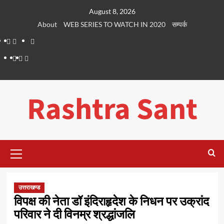
Skip
August 8, 2026
to
About
WEB SERIES TO WATCH IN 2020
सम्पर्क
content
About
WEB
सम्पर्क
SERIES
Dehradun
Life
Places
TO
Smart
in
to
WATCH
City
Dehradun
Visit
Rashtra Sant
IN
in
2020
Dehradun
Primary
Menu
उत्तराखण्ड
विपक्ष की नेता डॉ इंदिराहृदेश के निधन पर उक्रांद
परिवार ने दी विनम्र श्रद्धांजलि