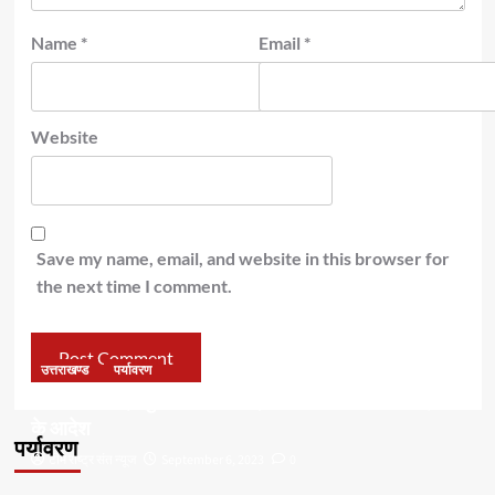
Name
*
Email
*
Website
Save my name, email, and website in this browser for
the next time I comment.
उत्तराखण्ड
पर्यावरण
डॉ हरक की बढ़ी मुश्किलेंः अवैध पेड़ कटान मामले में सीबीआई जांच
के आदेश
पर्यावरण
टीम राष्ट्र संत न्यूज
September 6, 2023
0