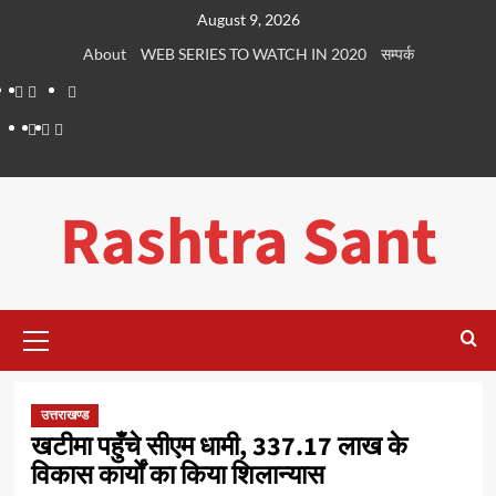
Skip
August 9, 2026
to
About
WEB SERIES TO WATCH IN 2020
सम्पर्क
content
About
WEB
सम्पर्क
SERIES
Dehradun
Life
Places
TO
Smart
in
to
WATCH
City
Dehradun
Visit
Rashtra Sant
IN
in
2020
Dehradun
Primary
Menu
उत्तराखण्ड
खटीमा पहुँचे सीएम धामी, 337.17 लाख के
विकास कार्यों का किया शिलान्यास