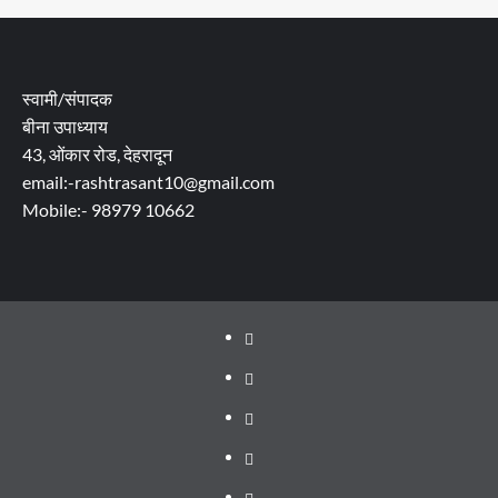
स्वामी/संपादक
बीना उपाध्याय
43, ओंकार रोड, देहरादून
email:-rashtrasant10@gmail.com
Mobile:- 98979 10662
About
WEB
SERIES
Dehradun
TO
Smart
Life
WATCH
City
in
Places