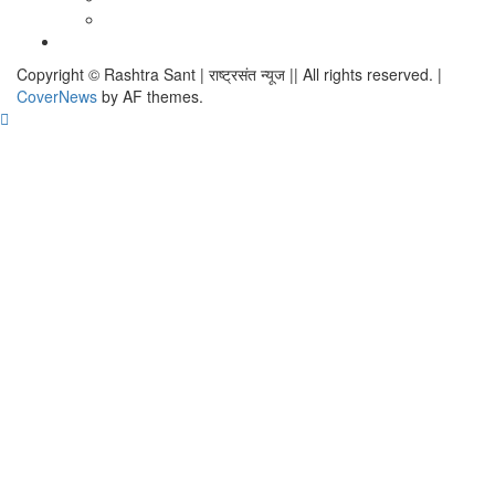
TO
City
in
Places
WATCH
सम्पर्क
Dehradun
to
IN
Visit
Copyright © Rashtra Sant | राष्ट्रसंत न्यूज || All rights reserved.
|
2020
in
CoverNews
by AF themes.
Dehradun