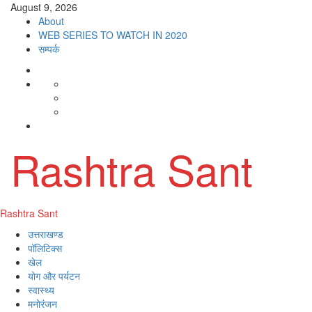
Skip
August 9, 2026
to
About
content
WEB SERIES TO WATCH IN 2020
सम्पर्क
About
WEB
Dehradun
SERIES
Smart
Life
TO
City
in
Places
WATCH
सम्पर्क
Dehradun
to
IN
Visit
Rashtra Sant
2020
in
Dehradun
Primary
Rashtra Sant
Menu
उत्तराखण्ड
पॉलिटिक्स
खेल
योग और पर्यटन
स्वास्थ्य
मनोरंजन