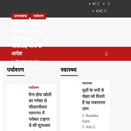
About
WEB
सम्पर्क
SERIES
Dehradun
Life
Places
TO
उत्तराखण्ड
पर्यावरण
Smart
in
to
WATCH
City
Dehradun
Visit
डॉ हरक की बढ़ी
IN
in
मुश्किलेंः अवैध पेड़
2020
Dehradun
कटान मामले में
सीबीआई जांच के
आदेश
टीम राष्ट्र संत न्यूज
September 6, 2023
पर्यावरण
स्वास्थ्य
0
स्वास्थ्य
पर्यावरण
मूली के पत्तों से
दैणा होया खोली
सेहत को मिलते
का गणेशा से
हैं यह जबरदस्त
सीआरवीआर
लाभ
रामनगर में
Rashtra
ग्लोबल टाइगर
Sant
डे की शुरूआत
July 2,