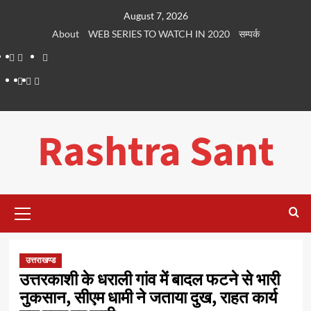
Skip
August 7, 2026
to
About
WEB SERIES TO WATCH IN 2020
सम्पर्क
content
About
WEB
सम्पर्क
SERIES
Dehradun
Life
Places
TO
Smart
in
to
WATCH
City
Dehradun
Visit
Rashtra Sant
IN
in
2020
Dehradun
Primary
Menu
उत्तराखण्ड
उत्तरकाशी के धराली गांव में बादल फटने से भारी
नुकसान, सीएम धामी ने जताया दुख, राहत कार्य