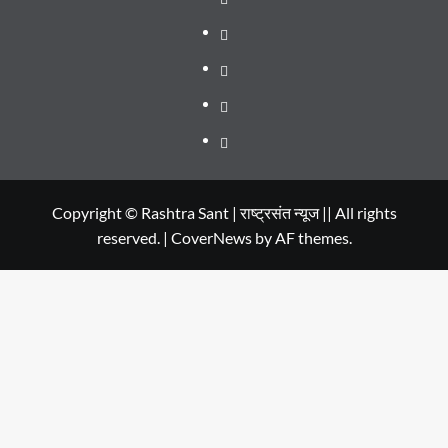
SERIES
Dehradun
TO
Smart
Life
WATCH
City
in
Places
IN
Dehradun
to
सम्पर्क
2020
Visit
in
Copyright © Rashtra Sant | राष्ट्रसंत न्यूज || All rights
reserved.
|
CoverNews
by AF themes.
Dehradun