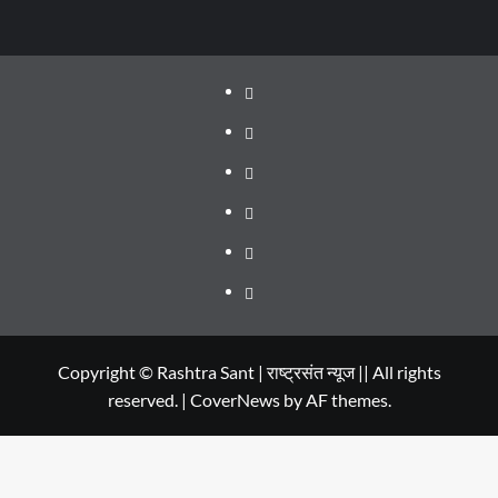
About
WEB
SERIES
Dehradun
TO
Smart
Life
WATCH
City
in
Places
IN
Dehradun
to
सम्पर्क
2020
Visit
in
Copyright © Rashtra Sant | राष्ट्रसंत न्यूज || All rights
reserved.
|
CoverNews
by AF themes.
Dehradun