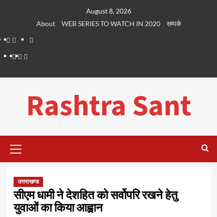
Skip
August 8, 2026
to
About
WEB SERIES TO WATCH IN 2020
सम्पर्क
content
About
WEB
सम्पर्क
SERIES
Dehradun
Life
Places
TO
Smart
in
to
WATCH
City
Dehradun
Visit
Rashtra Sant
IN
in
2020
Dehradun
Primary
Menu
उत्तराखण्ड
सीएम धामी ने देशहित को सर्वोपरि रखने हेतु
युवाओं का किया आह्वान