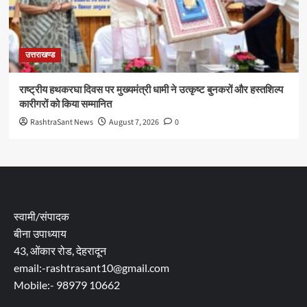
उत्तराखण्ड
राष्ट्रीय हथकरघा दिवस पर मुख्यमंत्री धामी ने उत्कृष्ट बुनकरों और हस्तशिल्प
कारीगरों को किया सम्मानित
RashtraSant News
August 7, 2026
0
स्वामी/संपादक
बीना उपाध्याय
43, ओंकार रोड, देहरादून
email:-rashtrasant10@gmail.com
Mobile:- 98979 10662