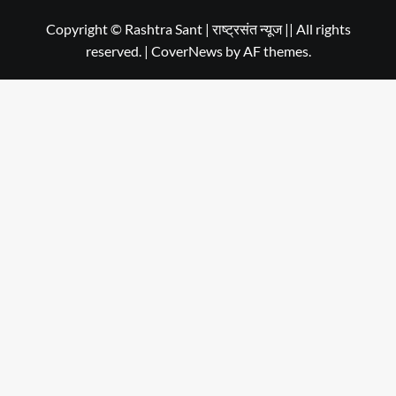
in
Copyright © Rashtra Sant | राष्ट्रसंत न्यूज || All rights
reserved.
|
CoverNews
by AF themes.
Dehradun