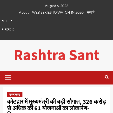
Skip
August 6, 2026
to
About
WEB SERIES TO WATCH IN 2020
सम्पर्क
content
About
WEB
सम्पर्क
SERIES
Dehradun
Life
Places
TO
Smart
in
to
WATCH
City
Dehradun
Visit
Rashtra Sant
IN
in
2020
Dehradun
Primary
Menu
उत्तराखण्ड
कोटद्वार में मुख्यमंत्री की बड़ी सौगात, 326 करोड़
से अधिक की 61 योजनाओं का लोकार्पण-