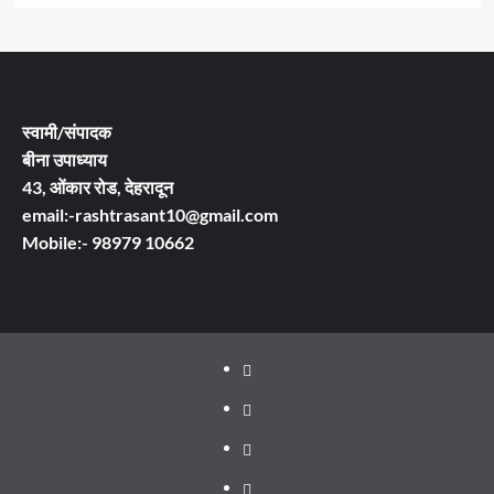
स्वामी/संपादक
बीना उपाध्याय
43, ओंकार रोड, देहरादून
email:-rashtrasant10@gmail.com
Mobile:- 98979 10662
About
WEB
SERIES
Dehradun
TO
Smart
Life