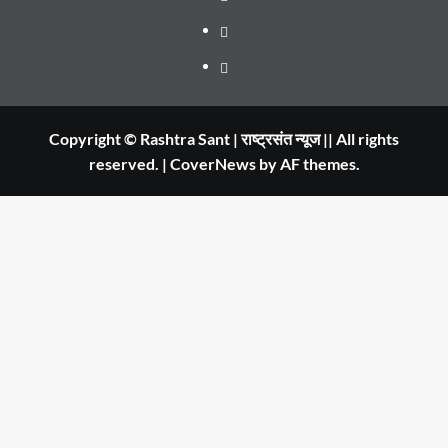
WATCH
City
in
Places
IN
Dehradun
to
सम्पर्क
2020
Visit
in
Copyright © Rashtra Sant | राष्ट्रसंत न्यूज || All rights
reserved.
|
CoverNews
by AF themes.
Dehradun