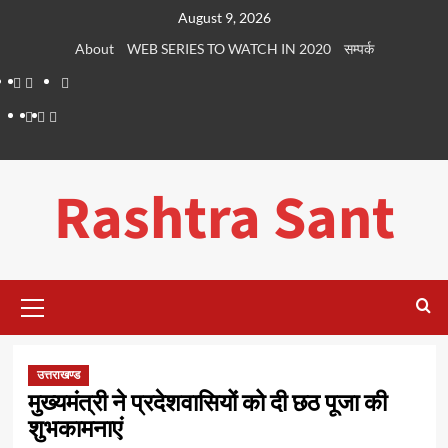
Skip
August 9, 2026
to
About
WEB SERIES TO WATCH IN 2020
सम्पर्क
content
About
WEB
सम्पर्क
SERIES
Dehradun
Life
Places
TO
Smart
in
to
WATCH
City
Dehradun
Visit
Rashtra Sant
IN
in
2020
Dehradun
Primary
Menu
उत्तराखण्ड
मुख्यमंत्री ने प्रदेशवासियों को दी छठ पूजा की
शुभकामनाएं