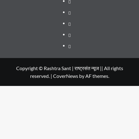
WEB
SERIES
Dehradun
TO
Smart
Life
WATCH
City
in
Places
IN
Dehradun
to
सम्पर्क
2020
Visit
in
Copyright © Rashtra Sant | राष्ट्रसंत न्यूज || All rights
reserved.
|
CoverNews
by AF themes.
Dehradun