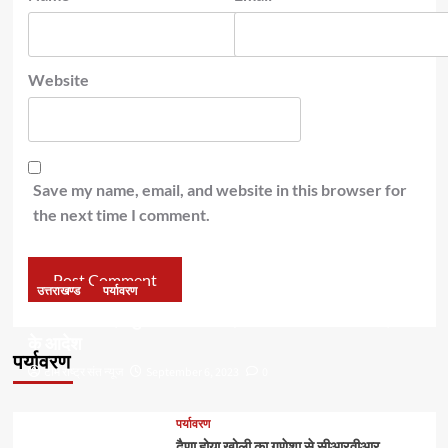
Website
Save my name, email, and website in this browser for
the next time I comment.
उत्तराखण्ड
पर्यावरण
डॉ हरक की बढ़ी मुश्किलेंः अवैध पेड़ कटान मामले में सीबीआई जांच
के आदेश
पर्यावरण
टीम राष्ट्र संत न्यूज
September 6, 2023
0
पर्यावरण
दैणा होया खोली का गणेशा से सीआरवीआर