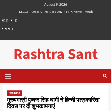
Skip
August 9, 2026
to
About
WEB SERIES TO WATCH IN 2020
सम्पर्क
content
About
WEB
सम्पर्क
SERIES
Dehradun
Life
Places
TO
Smart
in
to
WATCH
City
Dehradun
Visit
Rashtra Sant
IN
in
2020
Dehradun
Primary
Menu
उत्तराखण्ड
मुख्यमंत्री पुष्कर सिंह धामी ने हिन्दी पत्रकारिता
दिवस पर दी शुभकामनाएं