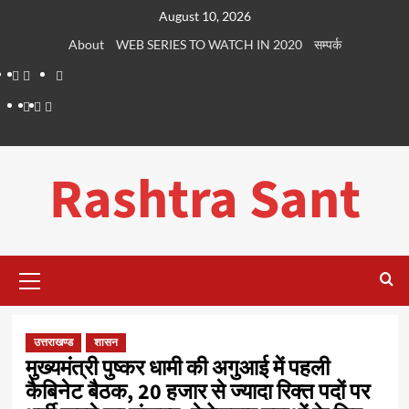
Skip
August 10, 2026
to
About
WEB SERIES TO WATCH IN 2020
सम्पर्क
content
About
WEB
सम्पर्क
SERIES
Dehradun
Life
Places
TO
Smart
in
to
WATCH
City
Dehradun
Visit
Rashtra Sant
IN
in
2020
Dehradun
Primary
Menu
उत्तराखण्ड
शासन
मुख्यमंत्री पुष्कर धामी की अगुआई में पहली
कैबिनेट बैठक, 20 हजार से ज्यादा रिक्त पदों पर