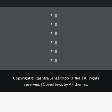
About
WEB
SERIES
Dehradun
TO
Smart
Life
WATCH
City
in
Places
IN
Dehradun
to
सम्पर्क
2020
Visit
in
Copyright © Rashtra Sant | राष्ट्रसंत न्यूज || All rights
reserved.
|
CoverNews
by AF themes.
Dehradun