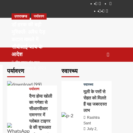
About
WEB
सम्पर्क
SERIES
Dehradun
Life
Places
TO
उत्तराखण्ड
पर्यावरण
Smart
in
to
WATCH
City
Dehradun
Visit
डॉ हरक की बढ़ी
IN
in
मुश्किलेंः अवैध पेड़
2020
Dehradun
कटान मामले में
सीबीआई जांच के
आदेश
टीम राष्ट्र संत न्यूज
September 6, 2023
पर्यावरण
स्वास्थ्य
0
स्वास्थ्य
पर्यावरण
मूली के पत्तों से
दैणा होया खोली
सेहत को मिलते
का गणेशा से
हैं यह जबरदस्त
सीआरवीआर
लाभ
रामनगर में
Rashtra
ग्लोबल टाइगर
Sant
डे की शुरूआत
July 2,