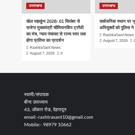
उत्तराखण्ड
उत्तराखण्ड
खेल महाकुंभ 2026ः 01 सितंबर से
सार्वजनिक स्थान पर ज
सजेगा मुख्यमंत्री चौम्पियनशिप ट्रॉफी
अभियुक्तों को पुलिस ने
का मंच, न्याय पंचायत से राज्य स्तर तक
RashtraSant News
होगा प्रतिभा का प्रदर्शन
August 7, 2026
RashtraSant News
August 7, 2026
0
स्वामी/संपादक
बीना उपाध्याय
43, ओंकार रोड, देहरादून
email:-rashtrasant10@gmail.com
Mobile:- 98979 10662