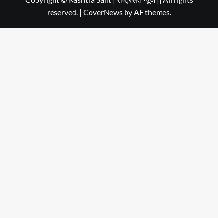
reserved.
|
CoverNews
by AF themes.
Dehradun