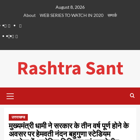
Skip
August 8, 2026
to
About
WEB SERIES TO WATCH IN 2020
सम्पर्क
content
About
WEB
सम्पर्क
SERIES
Dehradun
Life
Places
TO
Smart
in
to
WATCH
City
Dehradun
Visit
Rashtra Sant
IN
in
2020
Dehradun
Primary
Menu
उत्तराखण्ड
मुख्यमंत्री धामी ने सरकार के तीन वर्ष पूर्ण होने के
अवसर पर हेमवती नंदन बहुगुणा स्टेडियम