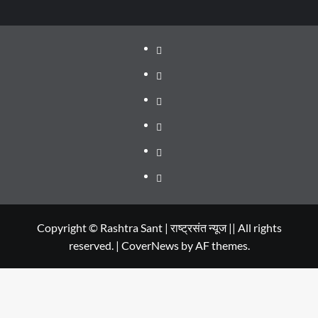
About
WEB
SERIES
Dehradun
TO
Smart
Life
WATCH
City
in
Places
IN
Dehradun
to
सम्पर्क
2020
Visit
in
Copyright © Rashtra Sant | राष्ट्रसंत न्यूज || All rights
reserved.
|
CoverNews
by AF themes.
Dehradun