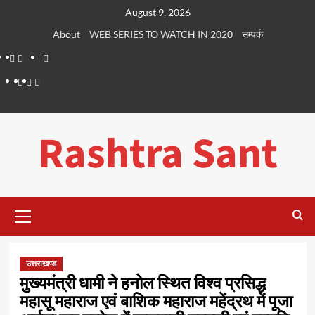
Skip
August 9, 2026
to
About
WEB SERIES TO WATCH IN 2020
सम्पर्क
content
About
WEB
सम्पर्क
SERIES
Dehradun
Life
Places
TO
Smart
in
to
WATCH
City
Dehradun
Visit
Rashtra Sant
IN
in
2020
Dehradun
Primary
Menu
उत्तराखण्ड
मुख्यमंत्री धामी ने हनोल स्थित विश्व प्रसिद्ध
महासू महाराज एवं बाशिक महाराज महेंद्रथ में पूजा