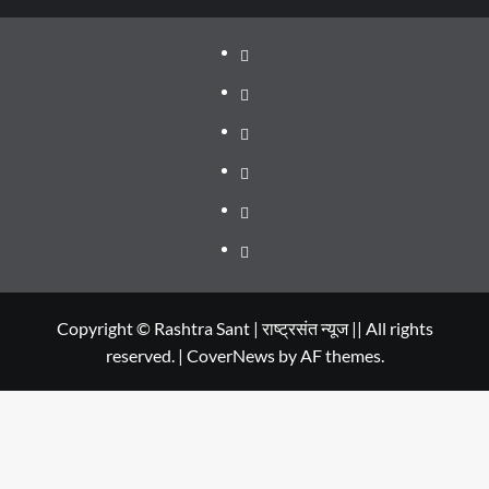
About
WEB
SERIES
Dehradun
TO
Smart
Life
WATCH
City
in
Places
IN
Dehradun
to
सम्पर्क
2020
Visit
in
Copyright © Rashtra Sant | राष्ट्रसंत न्यूज || All rights
reserved.
|
CoverNews
by AF themes.
Dehradun