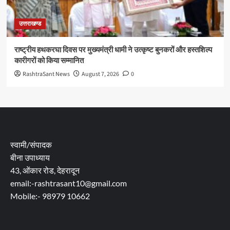
उत्तराखण्ड
राष्ट्रीय हथकरघा दिवस पर मुख्यमंत्री धामी ने उत्कृष्ट बुनकरों और हस्तशिल्प
कारीगरों को किया सम्मानित
RashtraSant News
August 7, 2026
0
स्वामी/संपादक
बीना उपाध्याय
43, ओंकार रोड, देहरादून
email:-rashtrasant10@gmail.com
Mobile:- 98979 10662