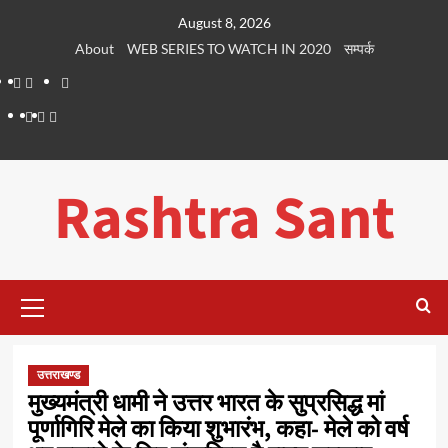
Skip
August 8, 2026
to
About
WEB SERIES TO WATCH IN 2020
सम्पर्क
content
About
WEB
सम्पर्क
SERIES
Dehradun
Life
Places
TO
Smart
in
to
WATCH
City
Dehradun
Visit
Rashtra Sant
IN
in
2020
Dehradun
Primary
Menu
उत्तराखण्ड
मुख्यमंत्री धामी ने उत्तर भारत के सुप्रसिद्ध मां
पूर्णागिरि मेले का किया शुभारंभ, कहा- मेले को वर्ष