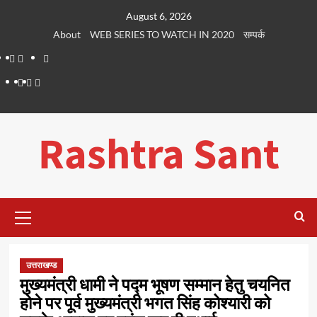
Skip
August 6, 2026
to
About
WEB SERIES TO WATCH IN 2020
सम्पर्क
content
About
WEB
सम्पर्क
SERIES
Dehradun
Life
Places
TO
Smart
in
to
WATCH
City
Dehradun
Visit
Rashtra Sant
IN
in
2020
Dehradun
Primary
Menu
उत्तराखण्ड
मुख्यमंत्री धामी ने पद्म भूषण सम्मान हेतु चयनित
होने पर पूर्व मुख्यमंत्री भगत सिंह कोश्यारी को