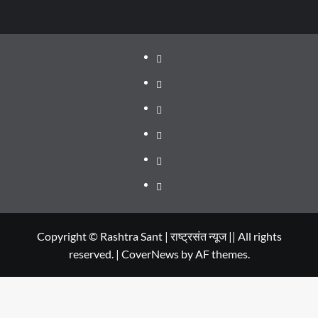
About
WEB
SERIES
Dehradun
TO
Smart
Life
WATCH
City
in
Places
IN
Dehradun
to
सम्पर्क
2020
Visit
in
Copyright © Rashtra Sant | राष्ट्रसंत न्यूज || All rights
reserved.
|
CoverNews
by AF themes.
Dehradun