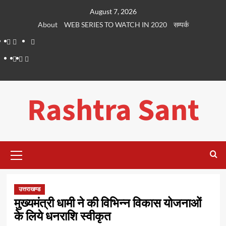
Skip
August 7, 2026
to
About
WEB SERIES TO WATCH IN 2020
सम्पर्क
content
About
WEB
सम्पर्क
SERIES
Dehradun
Life
Places
TO
Smart
in
to
WATCH
City
Dehradun
Visit
Rashtra Sant
IN
in
2020
Dehradun
Primary
Menu
उत्तराखण्ड
मुख्यमंत्री धामी ने की विभिन्न विकास योजनाओं
के लिये धनराशि स्वीकृत