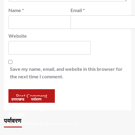
Name
*
Email
*
Website
Save my name, email, and website in this browser for
the next time I comment.
उत्तराखण्ड
पर्यावरण
डॉ हरक की बढ़ी मुश्किलेंः अवैध पेड़ कटान मामले में सीबीआई जांच
के आदेश
पर्यावरण
टीम राष्ट्र संत न्यूज
September 6, 2023
0