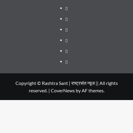
About
WEB
SERIES
Dehradun
TO
Smart
Life
WATCH
City
in
Places
IN
Dehradun
to
सम्पर्क
2020
Visit
in
Copyright © Rashtra Sant | राष्ट्रसंत न्यूज || All rights
reserved.
|
CoverNews
by AF themes.
Dehradun