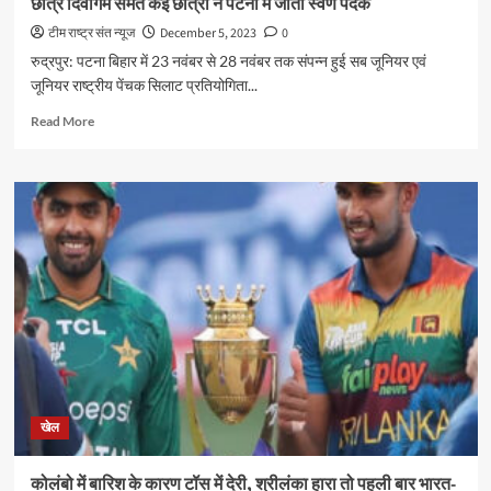
छात्र दिवागम समेत कई छात्रों ने पटना में जीता स्वर्ण पदक
टीम राष्ट्र संत न्यूज
December 5, 2023
0
रुद्रपुर: पटना बिहार में 23 नवंबर से 28 नवंबर तक संपन्न हुई सब जूनियर एवं
जूनियर राष्ट्रीय पेंचक सिलाट प्रतियोगिता...
Read
Read More
more
about
छात्र
दिवागम
समेत
कई
छात्रों
ने
पटना
में
जीता
स्वर्ण
पदक
खेल
कोलंबो में बार‍िश के कारण टॉस में देरी, श्रीलंका हारा तो पहली बार भारत-