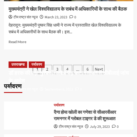
मुख्यमंत्री ने खेल विश्वविद्यालय के सबंध में अधिकारियों के साथ की बैठक
टीम राष्ट्र संत न्यूज
March 23, 2023
0
देहरादून: मुख्यमंत्री पुष्कर सिंह धामी ने राज्य में प्रस्तावित खेल विश्वविद्यालय के
सबंध में अधिकारीयों के साथ बैठक की। इस...
Read
Read More
more
about
मुख्यमंत्री
ने
उत्तराखण्ड
पर्यावरण
Posts
2
3
4
6
Next
1
…
खेल
डॉ हरक की बढ़ी मुश्किलेंः अवैध पेड़ कटान मामले में सीबीआई जांच
pagination
विश्वविद्यालय
के आदेश
के
पर्यावरण
सबंध
टीम राष्ट्र संत न्यूज
September 6, 2023
0
में
अधिकारियों
के
पर्यावरण
साथ
दैणा होया खोली का गणेशा से सीआरवीआर
की
रामनगर में ग्लोबल टाइगर डे की शुरूआत
बैठक
टीम राष्ट्र संत न्यूज
July 29, 2023
0