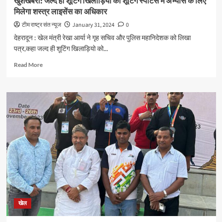
खुशखबरी: जल्द ही शूटिंग खिलाड़ियो को शूटिंग स्पोर्टस में अभ्यास के लिए
128
मिलेगा शस्त्र लाइसेंस का अधिकार
रन
से
टीम राष्ट्र संत न्यूज
January 31, 2024
0
हराया,
देहरादून : खेल मंत्री रेखा आर्या ने गृह सचिव और पुलिस महानिदेशक को लिखा
रणजी
पत्र,कहा जल्द ही शूटिंग खिलाड़ियो को...
ट्रॉफी
के
Read
Read More
सेमीफाइनल
more
में
about
बनाई
खुशखबरी:
जगह
जल्द
ही
शूटिंग
खिलाड़ियो
को
शूटिंग
स्पोर्टस
में
अभ्यास
के
लिए
खेल
मिलेगा
शस्त्र