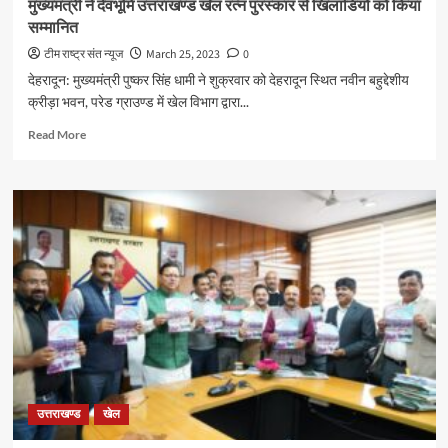
मुख्यमंत्री ने देवभूमि उत्तराखण्ड खेल रत्न पुरस्कार से खिलाडियों को किया
में
सम्मानित
होगा
फाइनल
टीम राष्ट्र संत न्यूज
March 25, 2023
0
देहरादून: मुख्यमंत्री पुष्कर सिंह धामी ने शुक्रवार को देहरादून स्थित नवीन बहुद्देशीय
क्रीड़ा भवन, परेड ग्राउण्ड में खेल विभाग द्वारा...
Read
Read More
more
about
मुख्यमंत्री
ने
देवभूमि
उत्तराखण्ड
खेल
रत्न
पुरस्कार
से
खिलाडियों
को
किया
सम्मानित
उत्तराखण्ड
खेल