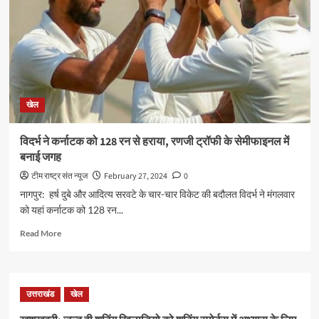
ओलंपिक
के
लिए
किया
क्वालीफाई
खेल
विदर्भ ने कर्नाटक को 128 रन से हराया, रणजी ट्रॉफी के सेमीफाइनल में
बनाई जगह
टीम राष्ट्र संत न्यूज
February 27, 2024
0
नागपुर: हर्ष दुबे और आदित्य सरवटे के चार-चार विकेट की बदौलत विदर्भ ने मंगलवार
को यहां कर्नाटक को 128 रन...
Read
Read More
more
about
विदर्भ
ने
उत्तराखंड
खेल
कर्नाटक
को