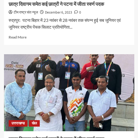
लाइसेंस
छात्र दिवागम समेत कई छात्रों ने पटना में जीता स्वर्ण पदक
का
टीम राष्ट्र संत न्यूज
December 6, 2023
0
अधिकार
रुद्रपुर: पटना बिहार में 23 नवंबर से 28 नवंबर तक संपन्न हुई सब जूनियर एवं
जूनियर राष्ट्रीय पेंचक सिलाट प्रतियोगिता...
Read
Read More
more
about
छात्र
दिवागम
समेत
कई
छात्रों
ने
पटना
में
जीता
स्वर्ण
पदक
उत्तराखण्ड
खेल