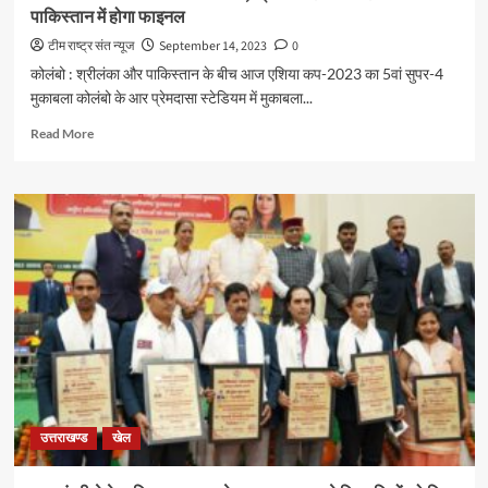
पाकिस्तान में होगा फाइनल
टीम राष्ट्र संत न्यूज
September 14, 2023
0
कोलंबो : श्रीलंका और पाकिस्तान के बीच आज एशिया कप-2023 का 5वां सुपर-4
मुकाबला कोलंबो के आर प्रेमदासा स्टेडियम में मुकाबला...
Read
Read More
more
about
कोलंबो
में
बार‍िश
के
कारण
टॉस
में
देरी,
श्रीलंका
हारा
तो
पहली
उत्तराखण्ड
खेल
बार
भारत-
पाकिस्तान