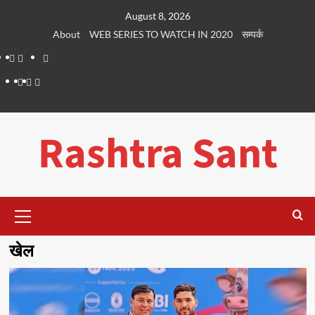
Skip
August 8, 2026
to
About
WEB SERIES TO WATCH IN 2020
सम्पर्क
content
About
WEB
सम्पर्क
SERIES
Dehradun
Life
Places
TO
Smart
in
to
WATCH
City
Dehradun
Visit
Rashtra Sant
IN
in
2020
Dehradun
Primary
Menu
खेल