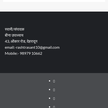
स्वामी/संपादक
बीना उपाध्याय
43, ओंकार रोड, देहरादून
email:-rashtrasant10@gmail.com
Mobile:- 98979 10662
About
WEB
SERIES
Dehradun
TO
Smart
Life