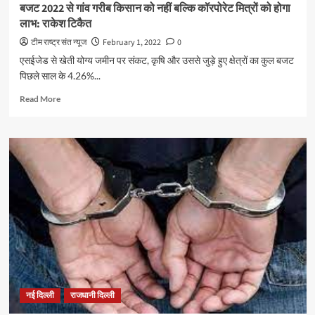
दिया
बजट 2022 से गांव गरीब किसान को नहीं बल्कि कॉरपोरेट मित्रों को होगा
आश्वासन
लाभ: राकेश टिकैत
टीम राष्ट्र संत न्यूज
February 1, 2022
0
एसईजेड से खेती योग्य जमीन पर संकट, कृषि और उससे जुड़े हुए क्षेत्रों का कुल बजट
पिछले साल के 4.26%...
Read
Read More
more
about
बजट
2022
से
गांव
गरीब
किसान
को
नहीं
बल्कि
कॉरपोरेट
मित्रों
को
नई दिल्ली
राजधानी दिल्ली
होगा
लाभ: