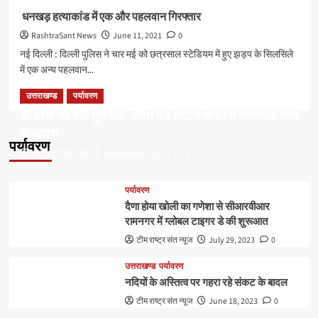
राकेश
धनखड़ हत्याकांड में एक और पहलवान गिरफ्तार
टिकैत
RashtraSant News
June 11, 2021
0
नई दिल्ली : दिल्ली पुलिस ने चार मई को छत्रसाल स्टेडियम में हुए झड़प के सिलसिले
में एक अन्य पहलवान...
Read
Read More
उत्तराखण्ड
पर्यावरण
more
डॉ हरक की बढ़ी मुश्किलेंः अवैध पेड़ कटान मामले में सीबीआई जांच
about
के आदेश
धनखड़
पर्यावरण
हत्याकांड
टीम राष्ट्र संत न्यूज
September 6, 2023
0
में
एक
और
पर्यावरण
पहलवान
दैणा होया खोली का गणेशा से सीआरवीआर
गिरफ्तार
रामनगर में ग्लोबल टाइगर डे की शुरूआत
टीम राष्ट्र संत न्यूज
July 29, 2023
0
उत्तराखण्ड
पर्यावरण
नदियों के अस्तित्व पर गहरा रहे संकट के बादल
टीम राष्ट्र संत न्यूज
June 18, 2023
0