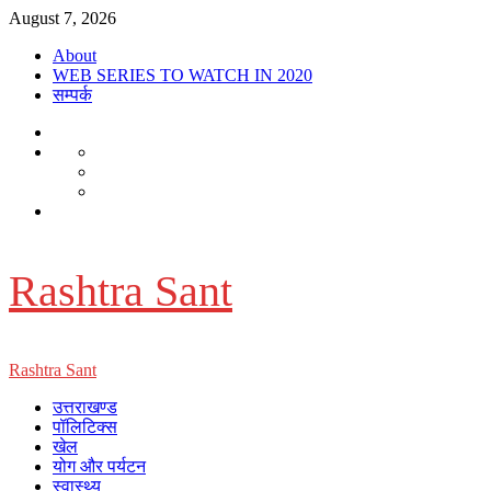
Skip
August 7, 2026
to
About
content
WEB SERIES TO WATCH IN 2020
सम्पर्क
About
WEB
Dehradun
SERIES
Smart
Life
TO
City
in
Places
WATCH
सम्पर्क
Dehradun
to
IN
Visit
2020
in
Dehradun
Rashtra Sant
Primary
Rashtra Sant
Menu
उत्तराखण्ड
पॉलिटिक्स
खेल
योग और पर्यटन
स्वास्थ्य