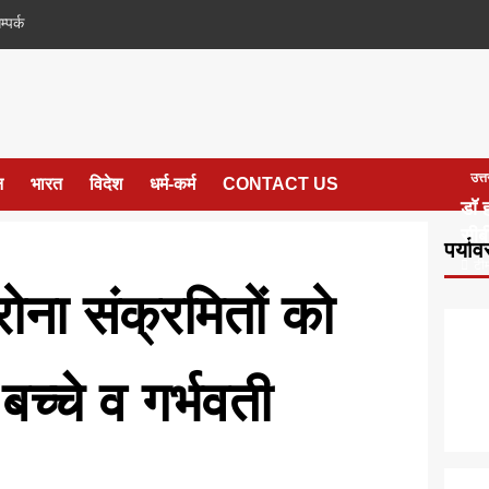
म्पर्क
उत्
न
भारत
विदेश
धर्म-कर्म
CONTACT US
डॉ ह
सीब
पर्या
टीम
ोरोना संक्रमितों को
बच्चे व गर्भवती