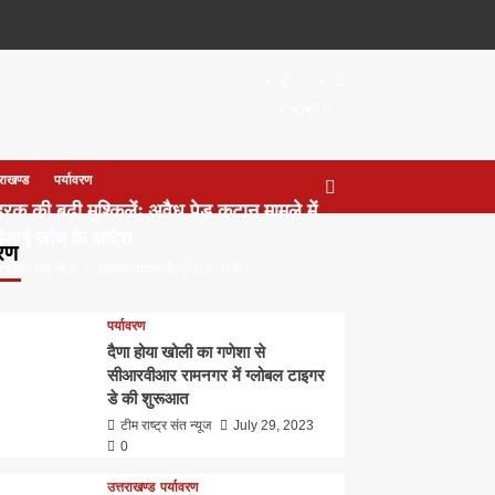
About
WEB
सम्पर्क
SERIES
Dehradun
Life
Places
TO
Smart
in
to
WATCH
City
Dehradun
Visit
IN
in
तराखण्ड
पर्यावरण
2020
Dehradun
रक की बढ़ी मुश्किलेंः अवैध पेड़ कटान मामले में
ीआई जांच के आदेश
वरण
 राष्ट्र संत न्यूज
September 6, 2023
0
पर्यावरण
दैणा होया खोली का गणेशा से
सीआरवीआर रामनगर में ग्लोबल टाइगर
डे की शुरूआत
टीम राष्ट्र संत न्यूज
July 29, 2023
0
उत्तराखण्ड
पर्यावरण