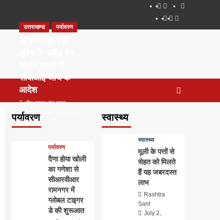
About
WEB
सम्पर्क
SERIES
Dehradun
Life
Places
TO
उत्तराखण्ड
पर्यावरण
Smart
in
to
WATCH
City
Dehradun
Visit
डॉ हरक की बढ़ी
IN
in
मुश्किलेंः अवैध पेड़
2020
Dehradun
कटान मामले में
सीबीआई जांच के
आदेश
टीम राष्ट्र संत न्यूज
September 6, 2023
पर्यावरण
स्वास्थ्य
0
स्वास्थ्य
पर्यावरण
मूली के पत्तों से
दैणा होया खोली
सेहत को मिलते
का गणेशा से
हैं यह जबरदस्त
सीआरवीआर
लाभ
रामनगर में
Rashtra
ग्लोबल टाइगर
Sant
डे की शुरूआत
July 2,