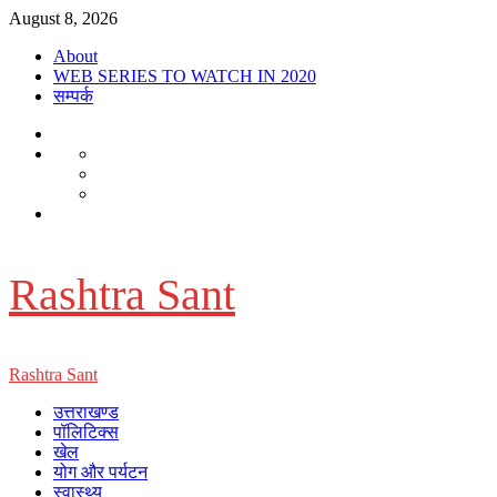
Skip
August 8, 2026
to
About
content
WEB SERIES TO WATCH IN 2020
सम्पर्क
About
WEB
Dehradun
SERIES
Smart
Life
TO
City
in
Places
WATCH
सम्पर्क
Dehradun
to
IN
Visit
2020
in
Dehradun
Rashtra Sant
Primary
Rashtra Sant
Menu
उत्तराखण्ड
पॉलिटिक्स
खेल
योग और पर्यटन
स्वास्थ्य