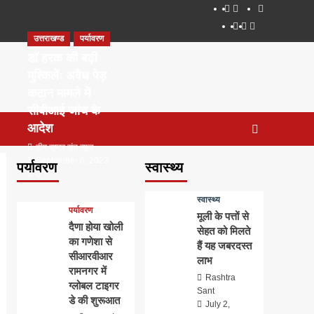
About
WEB
सम्पर्क
SERIES
Dehradun
Life
Places
TO
उत्तराखण्ड
पर्यावरण
Smart
in
to
WATCH
City
Dehradun
Visit
डॉ हरक की बढ़ी
IN
in
मुश्किलेंः अवैध पेड़
2020
Dehradun
कटान मामले में
सीबीआई जांच के
आदेश
टीम राष्ट्र संत न्यूज
September 6, 2023
पर्यावरण
स्वास्थ्य
0
स्वास्थ्य
पर्यावरण
मूली के पत्तों से
दैणा होया खोली
सेहत को मिलते
का गणेशा से
हैं यह जबरदस्त
सीआरवीआर
लाभ
रामनगर में
Rashtra
ग्लोबल टाइगर
Sant
डे की शुरूआत
July 2,