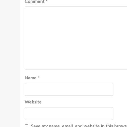
Comment
*
Name
*
Website
Save my name, email, and website in this brows