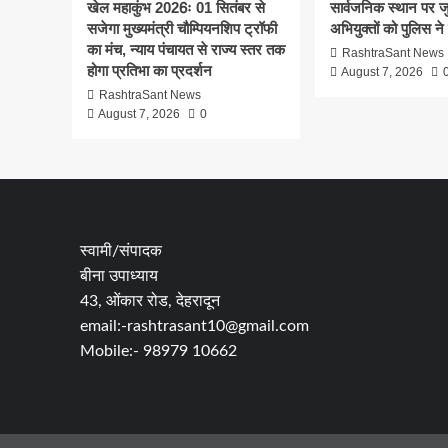
खेल महाकुंभ 2026ः 01 सितंबर से
सार्वजनिक स्थान पर ज
सजेगा मुख्यमंत्री चौम्पियनशिप ट्रॉफी
अभियुक्तों को पुलिस ने
का मंच, न्याय पंचायत से राज्य स्तर तक
RashtraSant News
होगा प्रतिभा का प्रदर्शन
August 7, 2026
RashtraSant News
August 7, 2026
0
स्वामी/संपादक
बीना उपाध्याय
43, ओंकार रोड, देहरादून
email:-rashtrasant10@gmail.com
Mobile:- 98979 10662