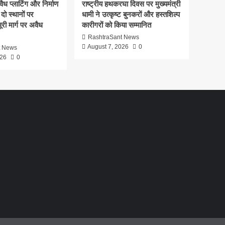
ध प्लाटिंग और निर्माण
राष्ट्रीय हथकरघा दिवस पर मुख्यमंत्री
दो स्थानों पर
धामी ने उत्कृष्ट बुनकरों और हस्तशिल्प
री मार्ग पर अवैध
कारीगरों को किया सम्मानित
RashtraSant News
August 7, 2026
0
t News
026
0