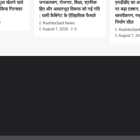
ुआ खेलने वाले
जनकल्याण, रोजगार, शिक्षा, श्रमिक
एमडीडीए का अवै
 किया गिरफ्तार
हित और आधारभूत विकास को नई गति
पर बड़ा एक्शन, 
: धामी कैबिनेट के ऐतिहासिक फैसले
ध्वस्तीकरण, मसू
निर्माण सील
0
RashtraSant News
August 7, 2026
0
RashtraSan
August 7, 2