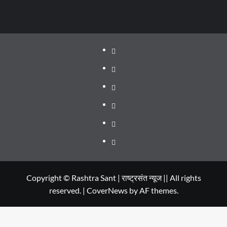
About
WEB
SERIES
Dehradun
TO
Smart
Life
WATCH
City
in
Places
IN
Dehradun
to
सम्पर्क
2020
Visit
in
Copyright © Rashtra Sant | राष्ट्रसंत न्यूज || All rights
reserved.
|
CoverNews
by AF themes.
Dehradun