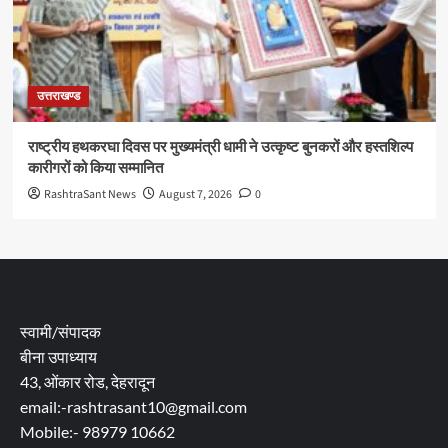
उत्तराखण्ड
राष्ट्रीय हथकरघा दिवस पर मुख्यमंत्री धामी ने उत्कृष्ट बुनकरों और हस्तशिल्प
कारीगरों को किया सम्मानित
RashtraSant News
August 7, 2026
0
स्वामी/संपादक
बीना उपाध्याय
43, ओंकार रोड, देहरादून
email:-rashtrasant10@gmail.com
Mobile:- 98979 10662