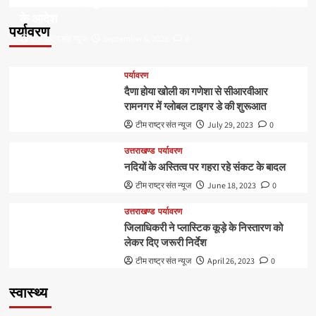
डॉ हरक की बढ़ी मुश्किलेंः अवैध पेड़ कटान मामले में सीबीआई जांच
के आदेश
पर्यावरण
टीम राष्ट्र संत न्यूज
September 6, 2023
0
पर्यावरण
दैणा होया खोली का गणेशा से सीआरवीआर
रामनगर में ग्लोबल टाइगर डे की शुरूआत
टीम राष्ट्र संत न्यूज
July 29, 2023
0
उत्तराखण्ड
पर्यावरण
नदियों के अस्तित्व पर गहरा रहे संकट के बादल
टीम राष्ट्र संत न्यूज
June 18, 2023
0
उत्तराखण्ड
पर्यावरण
जिलाधिकरी ने प्लास्टिक कूड़े के निस्तारण को
लेकर दिए जरूरी निर्देश
टीम राष्ट्र संत न्यूज
April 26, 2023
0
स्वास्थ्य