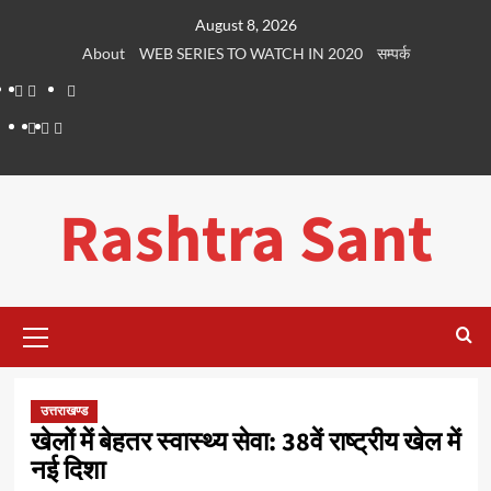
Skip
August 8, 2026
to
About
WEB SERIES TO WATCH IN 2020
सम्पर्क
content
About
WEB
सम्पर्क
SERIES
Dehradun
Life
Places
TO
Smart
in
to
WATCH
City
Dehradun
Visit
Rashtra Sant
IN
in
2020
Dehradun
Primary
Menu
उत्तराखण्ड
खेलों में बेहतर स्वास्थ्य सेवा: 38वें राष्ट्रीय खेल में
नई दिशा