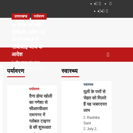
About
WEB
सम्पर्क
SERIES
Dehradun
Life
Places
TO
उत्तराखण्ड
पर्यावरण
Smart
in
to
WATCH
City
Dehradun
Visit
डॉ हरक की बढ़ी
IN
in
मुश्किलेंः अवैध पेड़
2020
Dehradun
कटान मामले में
सीबीआई जांच के
आदेश
टीम राष्ट्र संत न्यूज
September 6, 2023
पर्यावरण
स्वास्थ्य
0
स्वास्थ्य
पर्यावरण
मूली के पत्तों से
दैणा होया खोली
सेहत को मिलते
का गणेशा से
हैं यह जबरदस्त
सीआरवीआर
लाभ
रामनगर में
Rashtra
ग्लोबल टाइगर
Sant
डे की शुरूआत
July 2,