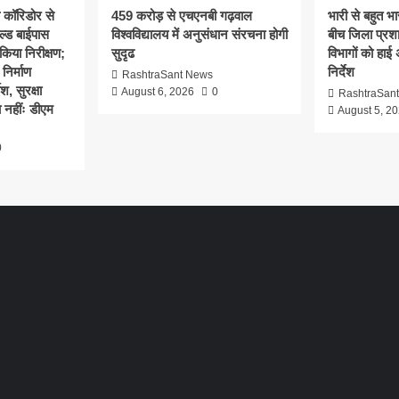
क कॉरिडोर से
459 करोड़ से एचएनबी गढ़वाल
भारी से बहुत भार
ल्ड बाईपास
विश्वविद्यालय में अनुसंधान संरचना होगी
बीच जिला प्रश
िया निरीक्षण;
सुदृढ
विभागों को हाई
 निर्माण
निर्देश
RashtraSant News
श, सुरक्षा
August 6, 2026
0
RashtraSan
 नहींः डीएम
August 5, 2
0