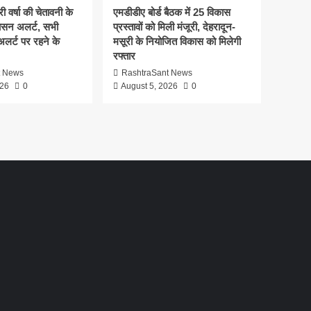
ी वर्षा की चेतावनी के
एमडीडीए बोर्ड बैठक में 25 विकास
ासन अलर्ट, सभी
प्रस्तावों को मिली मंजूरी, देहरादून-
 अलर्ट पर रहने के
मसूरी के नियोजित विकास को मिलेगी
रफ्तार
t News
RashtraSant News
026
0
August 5, 2026
0