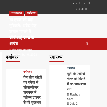
About
WEB
सम्पर्क
SERIES
Dehradun
Life
Places
TO
उत्तराखण्ड
पर्यावरण
Smart
in
to
WATCH
City
Dehradun
Visit
डॉ हरक की बढ़ी
IN
in
मुश्किलेंः अवैध पेड़
2020
Dehradun
कटान मामले में
सीबीआई जांच के
आदेश
टीम राष्ट्र संत न्यूज
September 6, 2023
पर्यावरण
स्वास्थ्य
0
स्वास्थ्य
पर्यावरण
मूली के पत्तों से
दैणा होया खोली
सेहत को मिलते
का गणेशा से
हैं यह जबरदस्त
सीआरवीआर
लाभ
रामनगर में
Rashtra
ग्लोबल टाइगर
Sant
डे की शुरूआत
July 2,