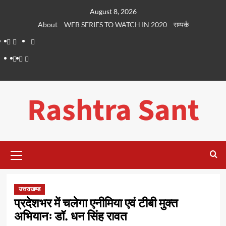
Skip
August 8, 2026
to
About
WEB SERIES TO WATCH IN 2020
सम्पर्क
content
About
WEB
सम्पर्क
SERIES
Dehradun
Life
Places
TO
Smart
in
to
WATCH
City
Dehradun
Visit
Rashtra Sant
IN
in
2020
Dehradun
Primary
Menu
उत्तराखण्ड
प्रदेशभर में चलेगा एनीमिया एवं टीबी मुक्त
अभियानः डॉ. धन सिंह रावत