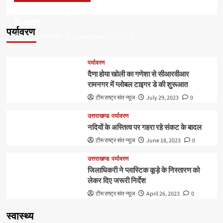
डॉ हरक की बढ़ी मुश्किलेंः अवैध पेड़ कटान मामले में सीबीआई जांच
के आदेश
पर्यावरण
टीम राष्ट्र संत न्यूज
September 6, 2023
0
पर्यावरण
दैणा होया खोली का गणेशा से सीआरवीआर
रामनगर में ग्लोबल टाइगर डे की शुरूआत
टीम राष्ट्र संत न्यूज
July 29, 2023
0
उत्तराखण्ड
पर्यावरण
नदियों के अस्तित्व पर गहरा रहे संकट के बादल
टीम राष्ट्र संत न्यूज
June 18, 2023
0
उत्तराखण्ड
पर्यावरण
जिलाधिकरी ने प्लास्टिक कूड़े के निस्तारण को
लेकर दिए जरूरी निर्देश
टीम राष्ट्र संत न्यूज
April 26, 2023
0
स्वास्थ्य