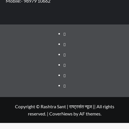
Mobile:- 98979 10662
About
WEB
SERIES
Dehradun
TO
Smart
Life
WATCH
City
in
Places
IN
Dehradun
to
सम्पर्क
2020
Visit
in
Copyright © Rashtra Sant | राष्ट्रसंत न्यूज || All rights
reserved.
|
CoverNews
by AF themes.
Dehradun