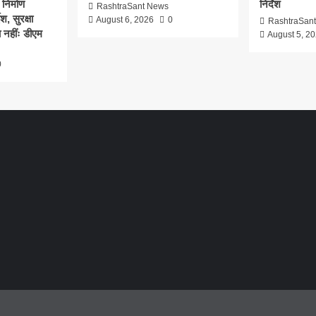
 निर्माण
निर्देश
RashtraSant News
श, सुरक्षा
August 6, 2026
0
RashtraSan
 नहींः डीएम
August 5, 2
0