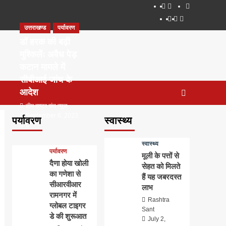
About
WEB
सम्पर्क
SERIES
Dehradun
Life
Places
TO
उत्तराखण्ड
पर्यावरण
Smart
in
to
WATCH
City
Dehradun
Visit
डॉ हरक की बढ़ी
IN
in
मुश्किलेंः अवैध पेड़
2020
Dehradun
कटान मामले में
सीबीआई जांच के
आदेश
टीम राष्ट्र संत न्यूज
September 6, 2023
पर्यावरण
स्वास्थ्य
0
स्वास्थ्य
पर्यावरण
मूली के पत्तों से
दैणा होया खोली
सेहत को मिलते
का गणेशा से
हैं यह जबरदस्त
सीआरवीआर
लाभ
रामनगर में
Rashtra
ग्लोबल टाइगर
Sant
डे की शुरूआत
July 2,