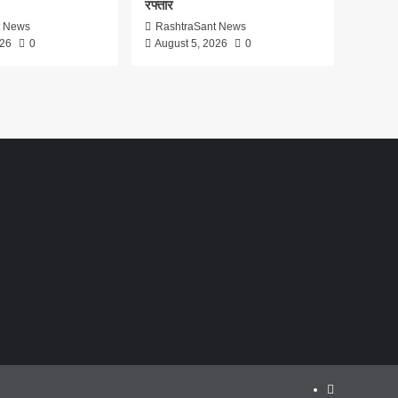
रफ्तार
t News
RashtraSant News
026
0
August 5, 2026
0
About