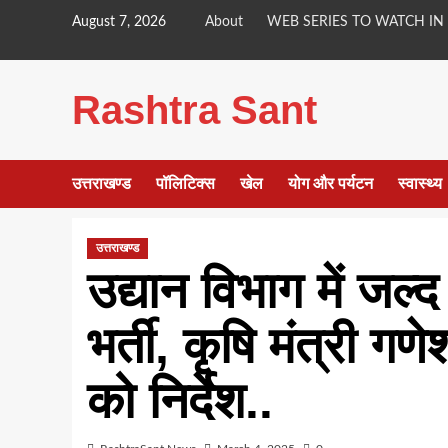
Skip
August 7, 2026
About
WEB SERIES TO WATCH IN
to
content
Rashtra Sant
उत्तराखण्ड
पॉलिटिक्स
खेल
योग और पर्यटन
स्वास्थ्य
उत्तराखण्ड
उद्यान विभाग में जल्
भर्ती, कृषि मंत्री ग
को निर्देश..