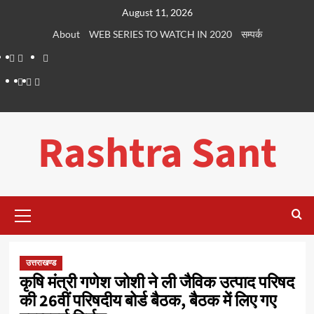
Skip
August 11, 2026
to
About
WEB SERIES TO WATCH IN 2020
सम्पर्क
content
About
WEB
सम्पर्क
SERIES
Dehradun
Life
Places
TO
Smart
in
to
WATCH
City
Dehradun
Visit
Rashtra Sant
IN
in
2020
Dehradun
Primary
Menu
उत्तराखण्ड
कृषि मंत्री गणेश जोशी ने ली जैविक उत्पाद परिषद
की 26वीं परिषदीय बोर्ड बैठक, बैठक में लिए गए