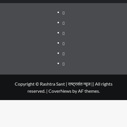
About
WEB
SERIES
Dehradun
TO
Smart
Life
WATCH
City
in
Places
IN
Dehradun
to
सम्पर्क
2020
Visit
in
Copyright © Rashtra Sant | राष्ट्रसंत न्यूज || All rights
reserved.
|
CoverNews
by AF themes.
Dehradun